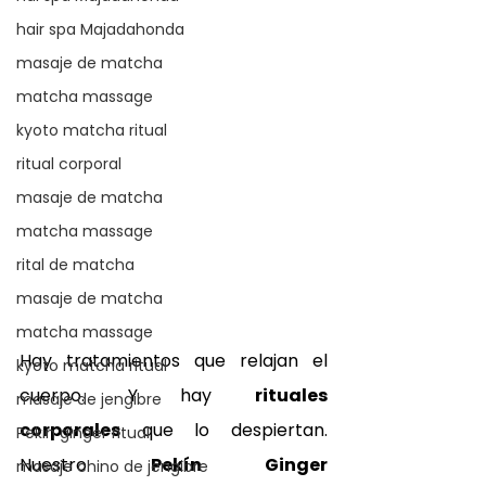
hair spa Majadahonda
masaje de matcha
matcha massage
kyoto matcha ritual
ritual corporal
masaje de matcha
matcha massage
rital de matcha
masaje de matcha
matcha massage
Hay tratamientos que relajan el 
kyoto matcha ritual
cuerpo. Y hay 
rituales 
masaje de jengibre
corporales
 que lo despiertan. 
Pekin ginger ritual
Nuestro 
Pekín Ginger 
masaje chino de jengibre