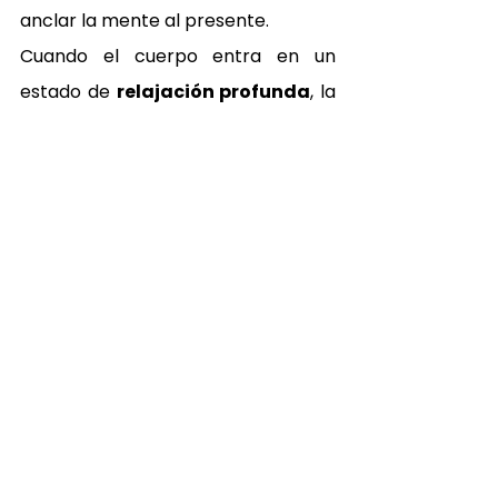
anclar la mente al presente.
Cuando el cuerpo entra en un 
estado de 
relajación profunda
, la 
mente finalmente puede 
desconectar.
Después del ritual
Cómo te vas a sentir al 
salir
Cuerpo 
Mente 
Calor 
liviano
despejad
interior
Sin la 
a
Que se 
carga 
El ruido 
mantiene 