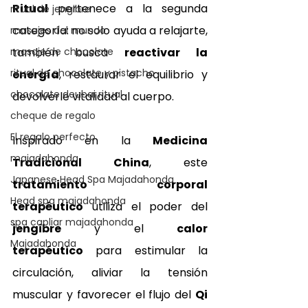
Ritual
 pertenece a la segunda 
ritual de jengibre
categoría: no solo ayuda a relajarte, 
masajes del mundo
también busca 
reactivar la 
masaje de chocolate
ritual de chocolate y pistacho
energía
, restaurar el equilibrio y 
chocolate deubai ritual
devolverle vitalidad al cuerpo.
cheque de regalo
El regalo perfecto
Inspirado en la 
Medicina 
majadahonda
Tradicional China
, este 
Japanese Head Spa Majadahonda
tratamiento corporal 
Head spa majadahonda
terapéutico
 utiliza el poder del 
spa capliar majadahonda
jengibre
 y el 
calor 
Majadahonda
terapéutico
 para estimular la 
circulación, aliviar la tensión 
muscular y favorecer el flujo del 
Qi 