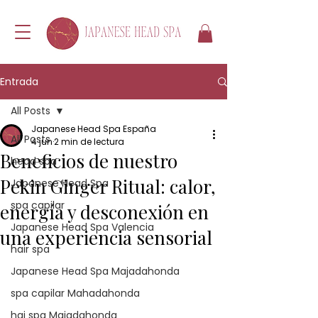
Entrada
All Posts
Japanese Head Spa España
All Posts
4 jun
2 min de lectura
Beneficios de nuestro
head spa
Pekin Ginger Ritual: calor,
Japanese Head Spa
spa capilar
energía y desconexión en
Japanese Head Spa Valencia
una experiencia sensorial
hair spa
Japanese Head Spa Majadahonda
spa capilar Mahadahonda
hai spa Majadahonda