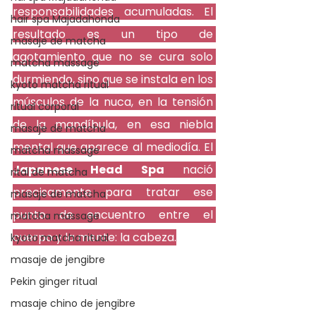
responsabilidades acumuladas. El 
hair spa Majadahonda
resultado es un tipo de 
masaje de matcha
agotamiento que no se cura solo 
matcha massage
durmiendo, sino que se instala en los 
kyoto matcha ritual
músculos de la nuca, en la tensión 
ritual corporal
de la mandíbula, en esa niebla 
masaje de matcha
mental que aparece al mediodía. El 
matcha massage
Japanese Head Spa
 nació 
rital de matcha
precisamente para tratar ese 
masaje de matcha
punto de encuentro entre el 
matcha massage
cuerpo y la mente: la cabeza.
kyoto matcha ritual
masaje de jengibre
Pekin ginger ritual
masaje chino de jengibre