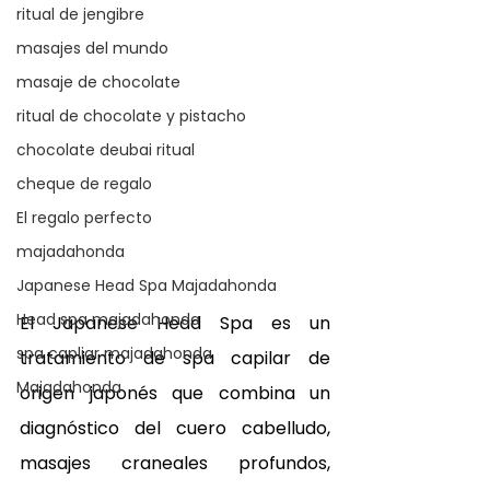
ritual de jengibre
masajes del mundo
masaje de chocolate
ritual de chocolate y pistacho
chocolate deubai ritual
cheque de regalo
El regalo perfecto
majadahonda
Japanese Head Spa Majadahonda
Head spa majadahonda
El Japanese Head Spa es un 
spa capliar majadahonda
tratamiento de spa capilar de 
Majadahonda
origen japonés que combina un 
diagnóstico del cuero cabelludo, 
masajes craneales profundos, 