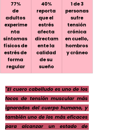
77%
40%
1 de 3
de 
reporta 
personas 
adultos 
que el 
sufre 
experime
estrés 
tensión 
nta 
afecta 
crónica 
síntomas 
directam
en cuello, 
físicos de 
ente la 
hombros 
estrés de 
calidad 
y cráneo
forma 
de su 
regular
sueño
"El cuero cabelludo es uno de los 
focos de tensión muscular más 
ignorados del cuerpo humano, y 
también uno de los más eficaces 
para alcanzar un estado de 