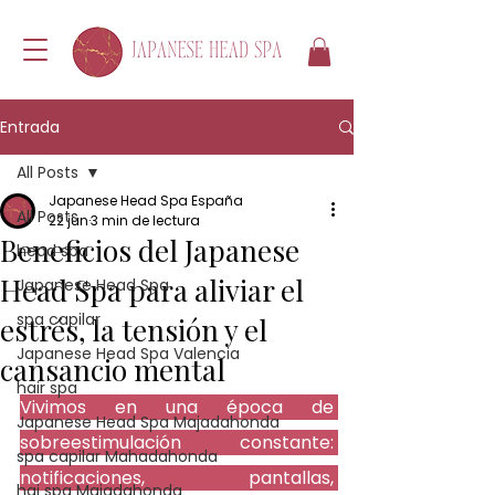
Entrada
All Posts
Japanese Head Spa España
All Posts
22 jun
3 min de lectura
Beneficios del Japanese
head spa
Head Spa para aliviar el
Japanese Head Spa
spa capilar
estrés, la tensión y el
Japanese Head Spa Valencia
cansancio mental
hair spa
Vivimos en una época de 
Japanese Head Spa Majadahonda
sobreestimulación constante: 
spa capilar Mahadahonda
notificaciones, pantallas, 
hai spa Majadahonda