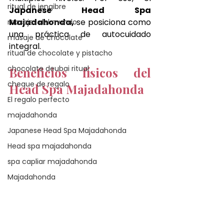
ritual de jengibre
Japanese Head Spa 
Majadahonda,
 se posiciona como 
masajes del mundo
una práctica de autocuidado 
masaje de chocolate
integral.
ritual de chocolate y pistacho
chocolate deubai ritual
Beneficios físicos del 
cheque de regalo
Head Spa Majadahonda
El regalo perfecto
majadahonda
Japanese Head Spa Majadahonda
Head spa majadahonda
spa capliar majadahonda
Majadahonda