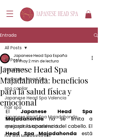
Entrada
All Posts
Japanese Head Spa España
All Posts
20 may
2 min de lectura
Japanese Head Spa
head spa
Majadahonda: beneficios
Japanese Head Spa
spa capilar
para la salud física y
Japanese Head Spa Valencia
emocional
hair spa
El 
Japanese Head Spa 
Japanese Head Spa Majadahonda
Majadahonda
 no se limita a 
mejorar la apariencia del cabello. El 
spa capilar Mahadahonda
Head Spa Majadahonda
 está 
hai spa Majadahonda