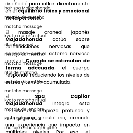
diseñado para influir directamente 
hair spa Majadahonda
en el 
equilibrio físico y emocional 
masaje de matcha
de la persona.
matcha massage
El masaje craneal japonés 
kyoto matcha ritual
Majadahonda
 actúa sobre 
ritual corporal
terminaciones nerviosas que 
conectan con el sistema nervioso 
masaje de matcha
central. 
Cuando se estimulan de 
matcha massage
forma adecuada
, el cuerpo 
rital de matcha
responde reduciendo los niveles de 
masaje de matcha
estrés y tensión acumulada.
matcha massage
El 
Spa Capilar 
kyoto matcha ritual
Majadahonda
 integra esta 
masaje de jengibre
técnica con limpieza profunda y 
estimulación circulatoria, creando 
Pekin ginger ritual
una experiencia que impacta en 
masaje chino de jengibre
múltiples niveles. Por eso, el 