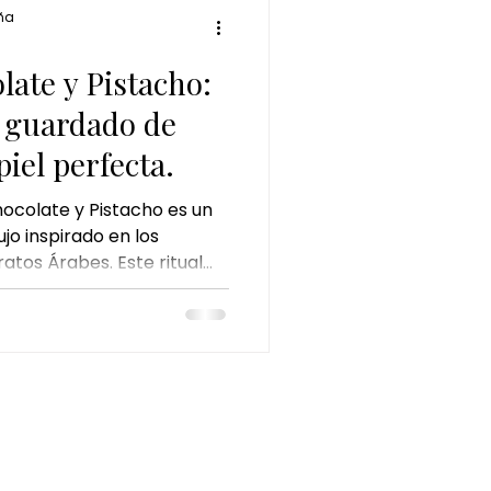
ña de la mano de Japanese
ña
a colección Masaj
a
late y Pistacho:
r guardado de
iel perfecta.
hocolate y Pistacho es un
jo inspirado en los
ratos Árabes. Este ritual
alto impacto como el
stacho y el oro corporal,
cios para nutrir, iluminar
la piel.
INFORMACIÓN LEGAL