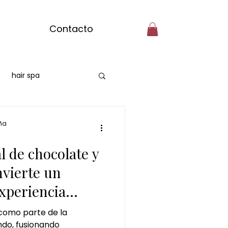
Contacto
hair spa
hair spa Majadahonda
ña
al de chocolate y
saje de matcha
nvierte un
xperiencia
oto matcha ritual
 como parte de la
ndo, fusionando