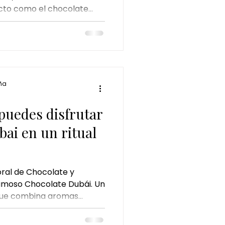
acto como el chocolate
as sales de oro en uno de
es más exclusivos del
te deubai ritual
ña
uedes disfrutar
bai en un ritual
ral de Chocolate y
famoso Chocolate Dubái. Un
o que combina aromas
rofunda e hidratación para
tar única.