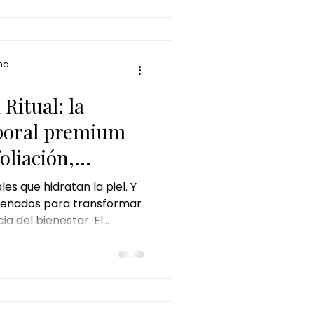
ña
Ritual: la
rporal premium
oliación,
aje
s que hidratan la piel. Y
diseñados para transformar
a del bienestar. El
ertenece a esta segunda
inspirado en el lujo
 Árabes, donde cada
nto está pensado para
 a otro nivel. Ahora, esta