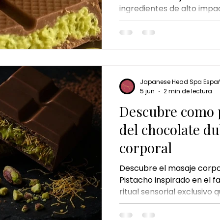
ingredientes de alto imp
nger ritual
masaje chino de jengibre
ritual de jengibre
cosmético, el pistacho y l
los tratamientos corporal
momento.
e de chocolate
ritual de chocolate y pistacho
chocola
Japanese Head Spa Espa
 perfecto
majadahonda
5 jun
2 min de lectura
Descubre como p
del chocolate du
corporal
Descubre el masaje corpo
Pistacho inspirado en el 
ritual sensorial exclusiv
irresistibles, relajación p
una experiencia de bienes