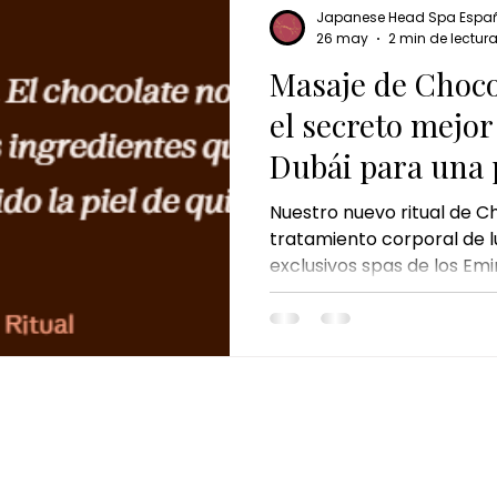
experiencia llega a Espa
Japanese Head Spa Espa
Head Spa como parte de l
26 may
2 min de lectur
Masaje de Choco
el secreto mejo
Dubái para una p
Nuestro nuevo ritual de C
tratamiento corporal de lu
exclusivos spas de los Emi
combina ingredientes de 
chocolate cosmético, el pi
reconocidos por sus benefi
y mejorar la apariencia de 
CONTACTO