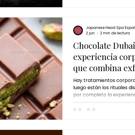
Japanese Head Spa Espa
2 jun
2 min de lectura
Chocolate Dubai 
experiencia co
que combina exf
envoltura y mas
Hay tratamientos corporale
luego están los rituales 
por completo la experienci
Chocolate Dubai Ritual p
categoría: un tratamiento 
sensorial de los Emiratos
textura, aroma y movimie
elevar el cuidado corporal