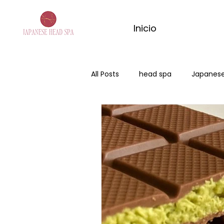
Inicio
All Posts
head spa
Japanese
Japanese Head Spa Majadahon
masaje de matcha
match
matcha massage
rital de