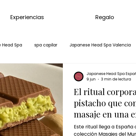
Experiencias
Regalo
 Head Spa
spa capilar
Japanese Head Spa Valencia
da
spa capilar Mahadahonda
hai spa Majadahonda
Japanese Head Spa Espa
9 jun
3 min de lectura
El ritual corpor
a massage
kyoto matcha ritual
ritual corporal
ma
pistacho que co
masaje en una e
 matcha
masaje de matcha
matcha massage
ky
premium
Este ritual llega a España
colección Masajes del Mu