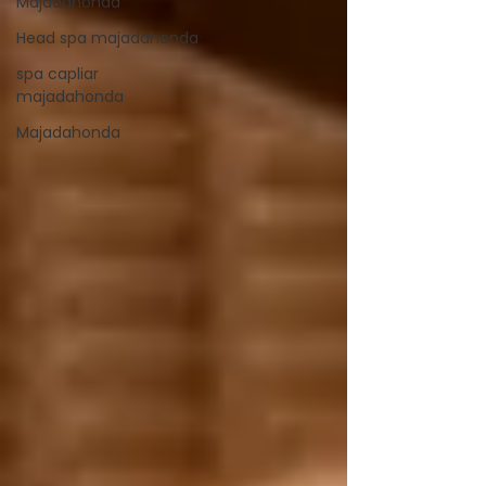
Majadahonda
Head spa majadahonda
spa capliar
majadahonda
Majadahonda