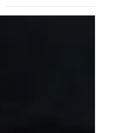
colección Masajes del Mundo, fusionando
ingredientes de alto impacto como el
chocolate cosmético, el pistacho y las sales
de oro en uno de los tratamientos corporales
más exclusivos del momento.