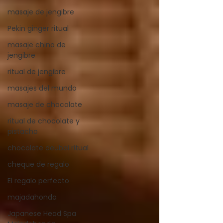
masaje de jengibre
Pekin ginger ritual
masaje chino de
jengibre
ritual de jengibre
masajes del mundo
masaje de chocolate
ritual de chocolate y
pistacho
chocolate deubai ritual
cheque de regalo
El regalo perfecto
majadahonda
Japanese Head Spa