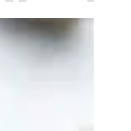
un ritual corporal
Descubre el masaje corporal de Chocolate y
Pistacho inspirado en el famoso Chocolate
Dubái. Un ritual sensorial exclusivo que
combina aromas irresistibles, relajación
profunda e hidratación para una experiencia
de bienestar única.