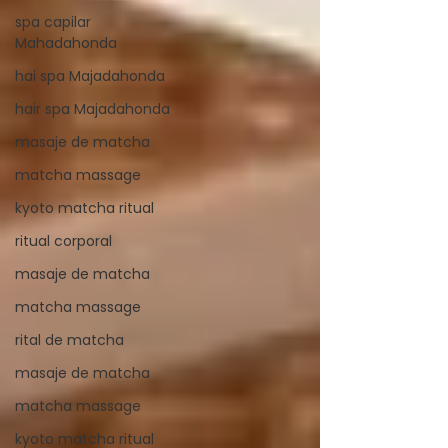
spa capilar
Mahadahonda
hai spa Majadahonda
hair spa Majadahonda
masaje de matcha
matcha massage
kyoto matcha ritual
ritual corporal
masaje de matcha
matcha massage
rital de matcha
masaje de matcha
matcha massage
kyoto matcha ritual