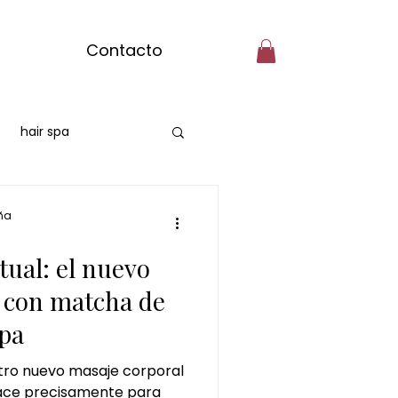
Contacto
hair spa
hair spa Majadahonda
ña
tual: el nuevo
saje de matcha
 con matcha de
pa
oto matcha ritual
stro nuevo masaje corporal
ace precisamente para