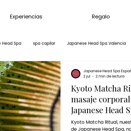
Experiencias
Regalo
 Head Spa
spa capilar
Japanese Head Spa Valencia
da
spa capilar Mahadahonda
hai spa Majadahonda
Japanese Head Spa Espa
2 jul
2 min de lectura
Kyoto Matcha Ri
a massage
kyoto matcha ritual
ritual corporal
ma
masaje corporal
Japanese Head S
 matcha
masaje de matcha
matcha massage
ky
Kyoto Matcha Ritual, nue
de Japanese Head Spa, n