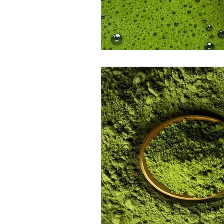
masaje de jengibre
Pekin gi
masajes del mundo
masaj
cheque de regalo
El regalo