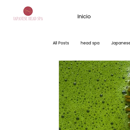
Inicio
All Posts
head spa
Japanese
Japanese Head Spa Majadahon
masaje de matcha
match
matcha massage
rital de