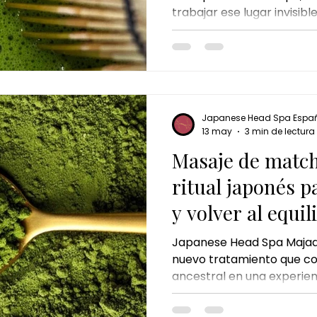
trabajar ese lugar invisibl
nger ritual
masaje chino de jengibre
ritual de jengibre
mental, sino físico, emoci
e de chocolate
ritual de chocolate y pistacho
chocola
Japanese Head Spa Espa
 perfecto
majadahonda
13 may
3 min de lectura
Masaje de match
ritual japonés p
y volver al equil
Japanese Head Spa Majad
nuevo tratamiento que con
ancestral en una experien
Kyoto Matcha Ritual es m
es un viaje sensorial, un r