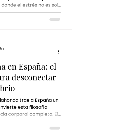
e donde el estrés no es solo
onal y energético.
te deubai ritual
ña
a en España: el
ara desconectar
ibrio
ahonda trae a España un
vierte esta filosofía
cia corporal completa. El
ucho más que un masaje:
itual de bienestar pensado