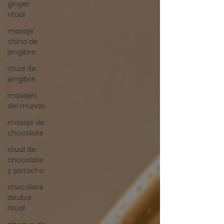
ginger
ritual
masaje
chino de
jengibre
ritual de
jengibre
masajes
del mundo
masaje de
chocolate
ritual de
chocolate
y pistacho
chocolate
deubai
ritual