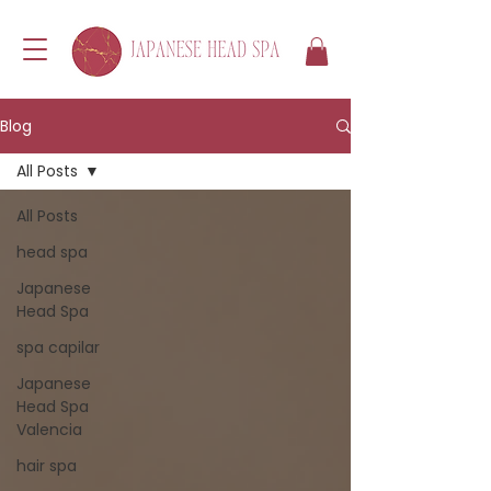
Blog
All Posts
All Posts
head spa
Japanese
Head Spa
spa capilar
Japanese
Head Spa
Valencia
hair spa