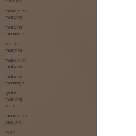
corporal
masaje de
matcha
matcha
massage
rital de
matcha
masaje de
matcha
matcha
massage
kyoto
matcha
ritual
masaje de
jengibre
Pekin