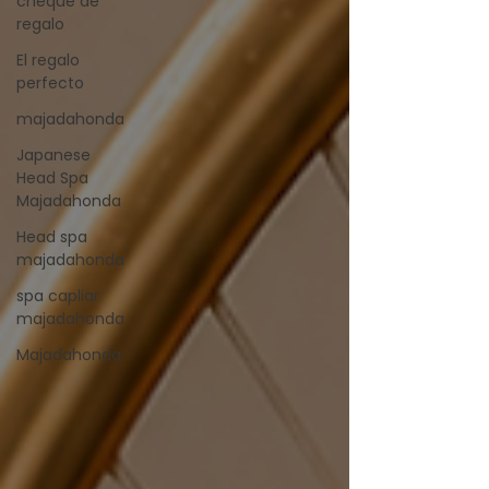
cheque de
regalo
El regalo
perfecto
majadahonda
Japanese
Head Spa
Majadahonda
Head spa
majadahonda
spa capliar
majadahonda
Majadahonda