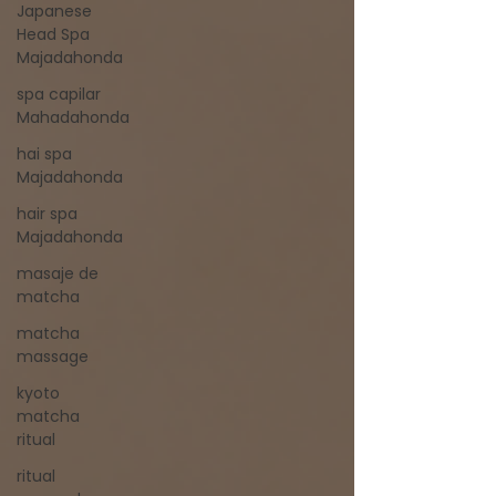
Japanese
Head Spa
Majadahonda
spa capilar
Mahadahonda
hai spa
Majadahonda
hair spa
Majadahonda
masaje de
matcha
matcha
massage
kyoto
matcha
ritual
ritual