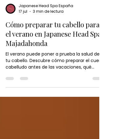
Japanese Head Spa España
17 jul
3 min de lectura
Cómo preparar tu cabello para
el verano en Japanese Head Spa
Majadahonda
El verano puede poner a prueba la salud de
tu cabello. Descubre cómo preparar el cuero
cabelludo antes de las vacaciones, qué
hábitos ayudan a prevenir la sequedad y por
qué un Head Spa es una excelente opción
para mantener un cabello fuerte, hidratado y
lleno de brillo durante toda la temporada.