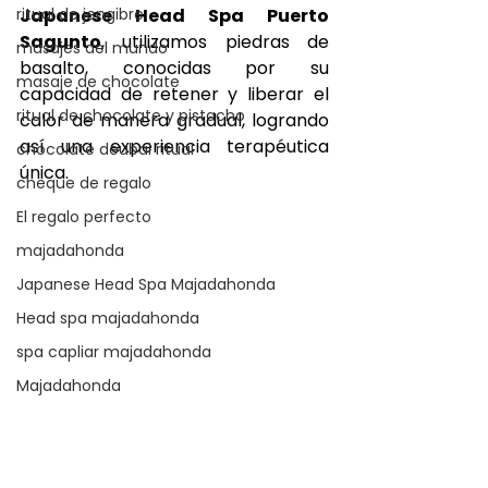
ritual de jengibre
Japanese Head Spa Puerto 
Sagunto
, utilizamos piedras de 
masajes del mundo
basalto, conocidas por su 
masaje de chocolate
capacidad de retener y liberar el 
ritual de chocolate y pistacho
calor de manera gradual, logrando 
así una experiencia terapéutica 
chocolate deubai ritual
única.
cheque de regalo
El regalo perfecto
majadahonda
Japanese Head Spa Majadahonda
Head spa majadahonda
spa capliar majadahonda
Majadahonda