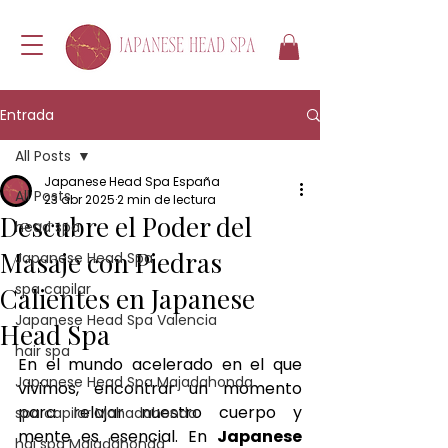
Entrada
All Posts
Japanese Head Spa España
All Posts
23 abr 2025
2 min de lectura
Descubre el Poder del
head spa
Masaje con Piedras
Japanese Head Spa
spa capilar
Calientes en Japanese
Japanese Head Spa Valencia
Head Spa
hair spa
En el mundo acelerado en el que 
Japanese Head Spa Majadahonda
vivimos, encontrar un momento 
para relajar nuestro cuerpo y 
spa capilar Mahadahonda
mente es esencial. En 
Japanese 
hai spa Majadahonda