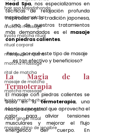
Head Spa
, nos especializamos en 
hair spa Majadahonda
técnicas de relajación profunda 
masaje de matcha
inspiradas en la tradición japonesa, 
y uno de nuestros tratamientos 
matcha massage
más demandados es el 
masaje 
kyoto matcha ritual
con piedras calientes
. 
ritual corporal
Pero, ¿por qué este tipo de masaje 
masaje de matcha
es tan efectivo y beneficioso?
matcha massage
rital de matcha
La Magia de la 
masaje de matcha
Termoterapia
matcha massage
El masaje con piedras calientes se 
kyoto matcha ritual
basa en la 
termoterapia
, una 
técnica ancestral que aprovecha el 
masaje de jengibre
calor para aliviar tensiones 
Pekin ginger ritual
musculares y mejorar el flujo 
masaje chino de jengibre
energético del cuerpo. En 