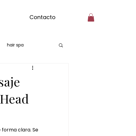
Contacto
hair spa
hair spa Majadahonda
saje
saje de matcha
 Head
oto matcha ritual
forma clara. Se 