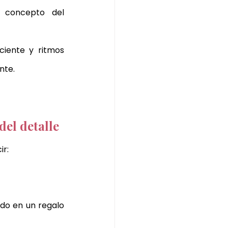
Inspirado en la filosofía japonesa del equilibrio, este ritual utiliza el concepto del 
iente y ritmos 
nte.
del detalle
ir:
do en un regalo 