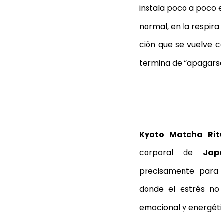
instala poco a poco 
masaje de jengibre
Pekin gi
normal, en la respira
ción que se vuelve c
masajes del mundo
masaj
termina de “apagarse
cheque de regalo
El regalo
Kyoto Matcha Rit
corporal de 
Jap
precisamente para t
donde el estrés no e
emocional y energéti