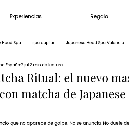
Experiencias
Regalo
 Head Spa
spa capilar
Japanese Head Spa Valencia
pa España
2 jul
2 min de lectura
da
spa capilar Mahadahonda
hai spa Majadahonda
tcha Ritual: el nuevo ma
a massage
kyoto matcha ritual
ritual corporal
ma
 con matcha de Japanese
 matcha
masaje de matcha
matcha massage
ky
ncio que no aparece de golpe. No se anuncia. No duele de 