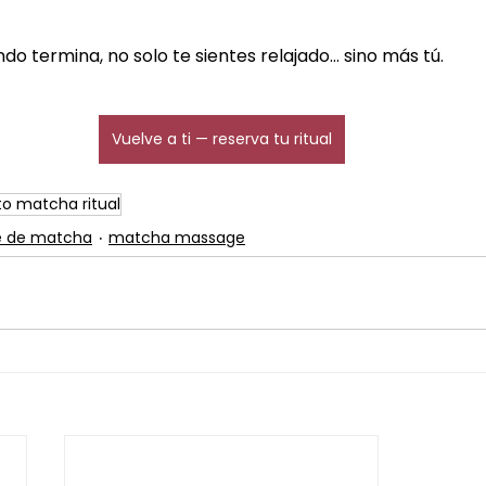
ndo termina, no solo te sientes relajado… sino más tú.
Vuelve a ti — reserva tu ritual
to matcha ritual
e de matcha
matcha massage