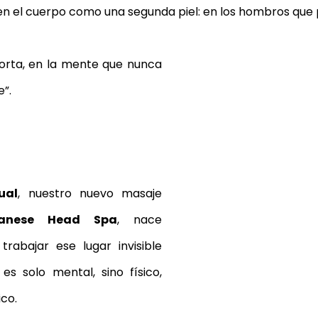
en el cuerpo como una segunda piel: en los hombros que 
nger ritual
masaje chino de jengibre
ritual de jengibre
orta, en la mente que nunca 
e de chocolate
ritual de chocolate y pistacho
chocola
”.
 perfecto
majadahonda
ual
, nuestro nuevo masaje 
anese Head Spa
, nace 
rabajar ese lugar invisible 
s solo mental, sino físico, 
co.