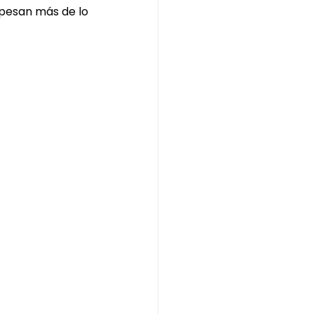
pesan más de lo 
te deubai ritual