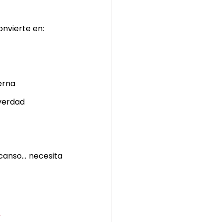
onvierte en:
erna
 verdad
canso… necesita 
a